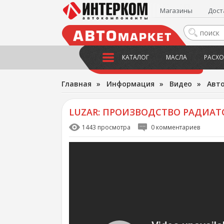
Магазины
Дост
КАТАЛОГ
МАСЛА
РАСХО
Главная
»
Информация
»
Видео
»
Авт
LUZAR: ПРОИЗВОДСТВО РАДИАТ
1443 просмотра
0 комментариев