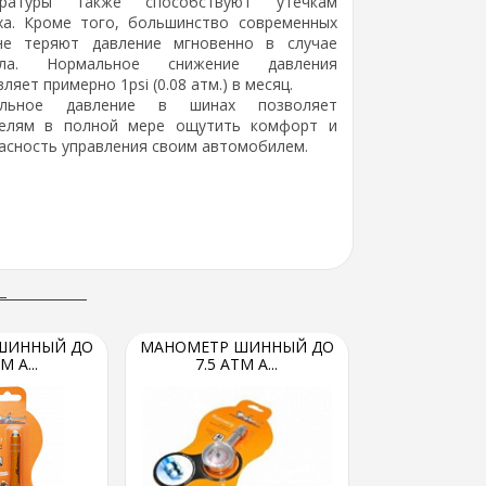
ературы также способствуют утечкам
ха. Кроме того, большинство современных
е теряют давление мгновенно в случае
ола. Нормальное снижение давления
ляет примерно 1psi (0.08 атм.) в месяц.
ильное давление в шинах позволяет
елям в полной мере ощутить комфорт и
асность управления своим автомобилем.
ШИННЫЙ ДО
МАНОМЕТР ШИННЫЙ ДО
М A...
7.5 АТМ A...