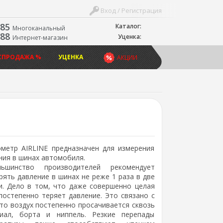
Вход / Регистрация
-85
Каталог:
Многоканальный
-88
Уценка:
Интернет-магазин
СПРОДАЖА %
УЦЕНКА
АКЦИИ
етр AIRLINE предназначен для измерения
ния в шинах автомобиля.
шинство производителей рекомендует
рять давление в шинах не реже 1 раза в две
и. Дело в том, что даже совершенно целая
постепенно теряет давление. Это связано с
что воздух постепенно просачивается сквозь
иал, борта и ниппель. Резкие перепады