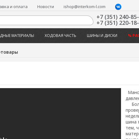
авка и оплата
Новости
ishop@interkom-l.com
+7 (351) 240-85
+7 (351) 220-18
ДНЫЕ МАТЕРИАЛЫ
ХОДОВАЯ ЧАСТЬ
ШИНЫ И ДИСКИ
% РА
отовары
Маном
давле
Боль
прове
недел
шина 
тем, 
матер