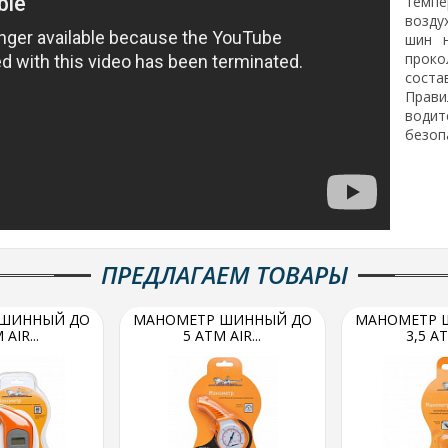
темп
возду
шин н
прок
состав
Прав
водит
безоп
ПРЕДЛАГАЕМ ТОВАРЫ
ШИННЫЙ ДО
МАНОМЕТР ШИННЫЙ ДО
МАНОМЕТР 
AIR...
5 АТМ AIR...
3,5 АТ