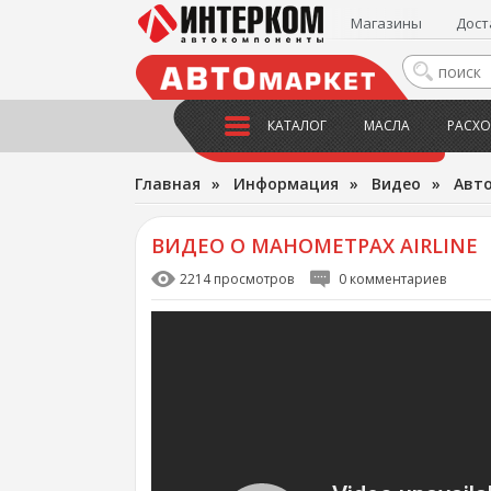
Магазины
Дост
КАТАЛОГ
МАСЛА
РАСХО
Главная
»
Информация
»
Видео
»
Авт
ВИДЕО О МАНОМЕТРАХ AIRLINE
2214 просмотров
0 комментариев