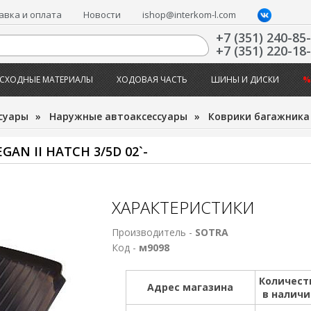
авка и оплата
Новости
ishop@interkom-l.com
+7 (351) 240-85
+7 (351) 220-18
СХОДНЫЕ МАТЕРИАЛЫ
ХОДОВАЯ ЧАСТЬ
ШИНЫ И ДИСКИ
%
суары
»
Наружные автоаксессуары
»
Коврики багажника
N II HATCH 3/5D 02`-
ХАРАКТЕРИСТИКИ
Производитель -
SOTRA
Код -
м9098
Количест
Адрес магазина
в налич