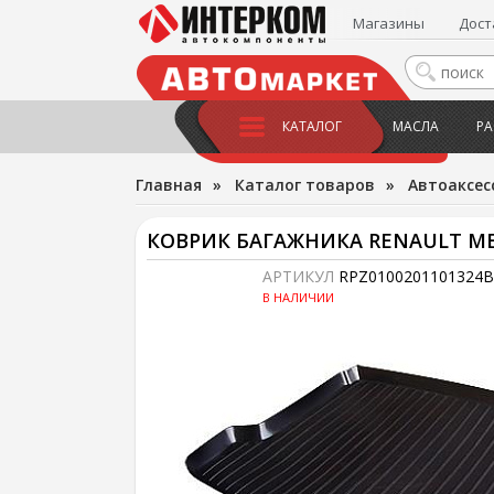
Магазины
Дост
КАТАЛОГ
МАСЛА
РА
Главная
»
Каталог товаров
»
Автоаксес
КОВРИК БАГАЖНИКА RENAULT MEGA
АРТИКУЛ
RPZ0100201101324B
В НАЛИЧИИ