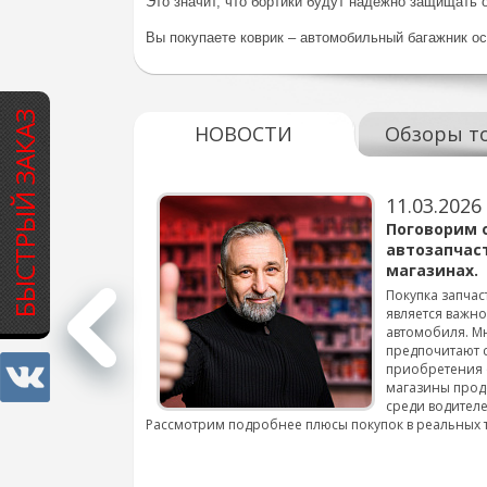
Это значит, что бортики будут надежно защищать о
Вы покупаете коврик – автомобильный багажник ос
БЫСТРЫЙ ЗАКАЗ
НОВОСТИ
Обзоры т
11.03.2026
варов для
Поговорим 
автозапчас
магазинах.
 для смены шин на
Покупка запчас
является важн
автомобиля. М
подробнее...
предпочитают 
приобретения 
магазины прод
среди водителе
Рассмотрим подробнее плюсы покупок в реальных 