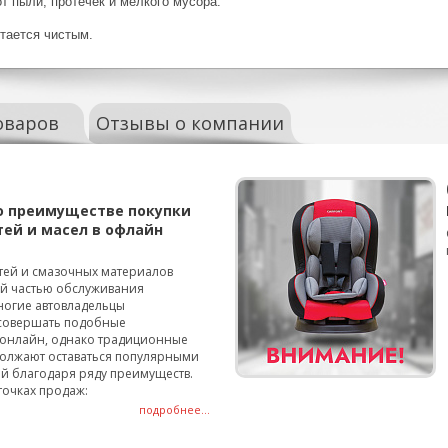
т пыли, протечек и мелкого мусора.
тается чистым.
оваров
Отзывы о компании
о преимуществе покупки
тей и масел в офлайн
тей и смазочных материалов
ой частью обслуживания
ногие автовладельцы
совершать подобные
онлайн, однако традиционные
олжают оставаться популярными
й благодаря ряду преимуществ.
точках продаж:
подробнее...