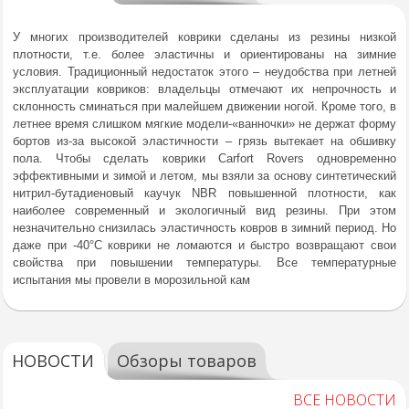
У многих производителей коврики сделаны из резины низкой
плотности, т.е. более эластичны и ориентированы на зимние
условия. Традиционный недостаток этого – неудобства при летней
эксплуатации ковриков: владельцы отмечают их непрочность и
склонность сминаться при малейшем движении ногой. Кроме того, в
летнее время слишком мягкие модели-«ванночки» не держат форму
бортов из-за высокой эластичности – грязь вытекает на обшивку
пола. Чтобы сделать коврики Carfort Rovers одновременно
эффективными и зимой и летом, мы взяли за основу синтетический
нитрил-бутадиеновый каучук NBR повышенной плотности, как
наиболее современный и экологичный вид резины. При этом
незначительно снизилась эластичность ковров в зимний период. Но
даже при -40°С коврики не ломаются и быстро возвращают свои
свойства при повышении температуры. Все температурные
испытания мы провели в морозильной кам
НОВОСТИ
Обзоры товаров
ВСЕ НОВОСТИ