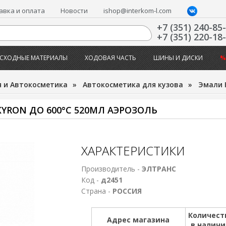
авка и оплата
Новости
ishop@interkom-l.com
+7 (351) 240-85
+7 (351) 220-18
СХОДНЫЕ МАТЕРИАЛЫ
ХОДОВАЯ ЧАСТЬ
ШИНЫ И ДИСКИ
%
 и Автокосметика
»
Автокосметика для кузова
»
Эмали 
YRON ДО 600°С 520МЛ АЭРОЗОЛЬ
ХАРАКТЕРИСТИКИ
Производитель -
ЭЛТРАНС
Код -
д2451
Страна -
РОССИЯ
Количест
Адрес магазина
в налич