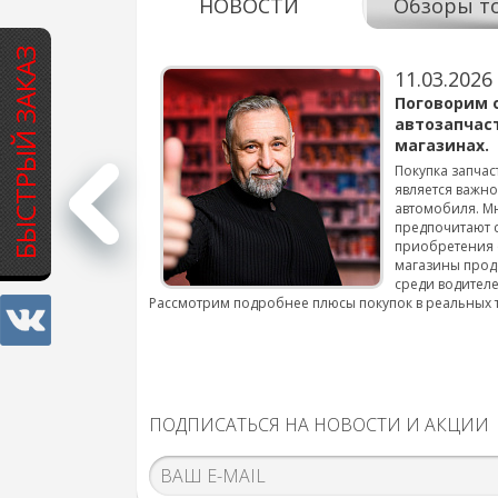
НОВОСТИ
Обзоры т
БЫСТРЫЙ ЗАКАЗ
11.03.2026
варов для
Поговорим 
автозапчас
магазинах.
 для смены шин на
Покупка запчас
является важн
автомобиля. М
подробнее...
предпочитают 
приобретения 
магазины прод
среди водителе
Рассмотрим подробнее плюсы покупок в реальных 
ПОДПИСАТЬСЯ НА НОВОСТИ И АКЦИИ