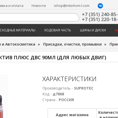
авка и оплата
Новости
ishop@interkom-l.com
+7 (351) 240-85
+7 (351) 220-18
СХОДНЫЕ МАТЕРИАЛЫ
ХОДОВАЯ ЧАСТЬ
ШИНЫ И ДИСКИ
%
 и Автокосметика
»
Присадки, очистки, промывки
»
Прис
КТИВ ПЛЮС ДВС 90МЛ (ДЛЯ ЛЮБЫХ ДВИГ)
ХАРАКТЕРИСТИКИ
Производитель -
SUPROTEC
Код -
д7868
Страна -
РОССИЯ
Количест
Адрес магазина
в налич