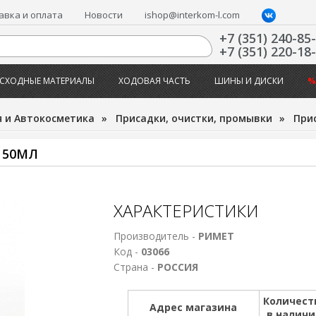
авка и оплата
Новости
ishop@interkom-l.com
+7 (351) 240-85
+7 (351) 220-18
СХОДНЫЕ МАТЕРИАЛЫ
ХОДОВАЯ ЧАСТЬ
ШИНЫ И ДИСКИ
%
 и Автокосметика
»
Присадки, очистки, промывки
»
Прис
 50МЛ
ХАРАКТЕРИСТИКИ
Производитель -
РИМЕТ
Код -
03066
Страна -
РОССИЯ
Количест
Адрес магазина
в налич