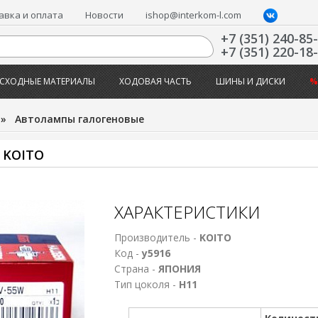
авка и оплата
Новости
ishop@interkom-l.com
+7 (351) 240-85
+7 (351) 220-18
СХОДНЫЕ МАТЕРИАЛЫ
ХОДОВАЯ ЧАСТЬ
ШИНЫ И ДИСКИ
%
»
Автолампы галогеновые
 KOITO
ХАРАКТЕРИСТИКИ
Производитель -
KOITO
Код -
у5916
Страна -
ЯПОНИЯ
Тип цоколя -
Н11