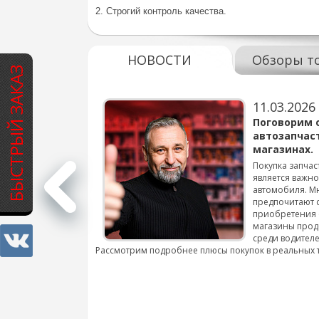
2. Строгий контроль качества.
НОВОСТИ
Обзоры т
БЫСТРЫЙ ЗАКАЗ
11.03.2026
варов для
Поговорим 
автозапчас
магазинах.
 для смены шин на
Покупка запчас
является важн
автомобиля. М
подробнее...
предпочитают 
приобретения 
магазины прод
среди водителе
Рассмотрим подробнее плюсы покупок в реальных 