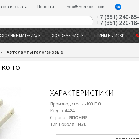
авка и оплата
Новости
ishop@interkom-l.com
+7 (351) 240-85
+7 (351) 220-18
СХОДНЫЕ МАТЕРИАЛЫ
ХОДОВАЯ ЧАСТЬ
ШИНЫ И ДИСКИ
%
»
Автолампы галогеновые
 KOITO
ХАРАКТЕРИСТИКИ
Производитель -
KOITO
Код -
с4424
Страна -
ЯПОНИЯ
Тип цоколя -
Н3С