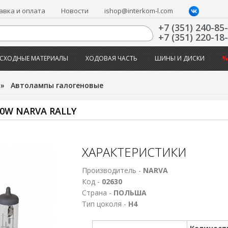
авка и оплата
Новости
ishop@interkom-l.com
+7 (351) 240-85
+7 (351) 220-18
СХОДНЫЕ МАТЕРИАЛЫ
ХОДОВАЯ ЧАСТЬ
ШИНЫ И ДИСКИ
%
»
Автолампы галогеновые
0W NARVA RALLY
ХАРАКТЕРИСТИКИ
Производитель -
NARVA
Код -
02630
Страна -
ПОЛЬША
Тип цоколя -
Н4