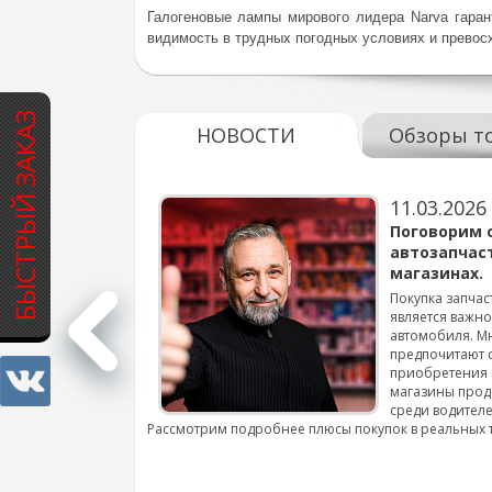
Галогеновые лампы мирового лидера Narva гара
видимость в трудных погодных условиях и превосх
БЫСТРЫЙ ЗАКАЗ
НОВОСТИ
Обзоры т
11.03.2026
варов для
Поговорим 
автозапчас
магазинах.
 для смены шин на
Покупка запчас
является важн
автомобиля. М
подробнее...
предпочитают 
приобретения 
магазины прод
среди водителе
Рассмотрим подробнее плюсы покупок в реальных 