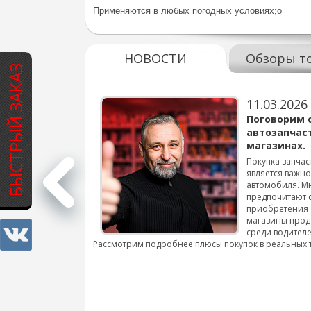
Применяются в любых погодных условиях;о
НОВОСТИ
Обзоры т
БЫСТРЫЙ ЗАКАЗ
11.03.2026
варов для
Поговорим 
автозапчас
магазинах.
 для смены шин на
Покупка запчас
является важн
автомобиля. М
подробнее...
предпочитают 
приобретения 
магазины прод
среди водителе
Рассмотрим подробнее плюсы покупок в реальных 