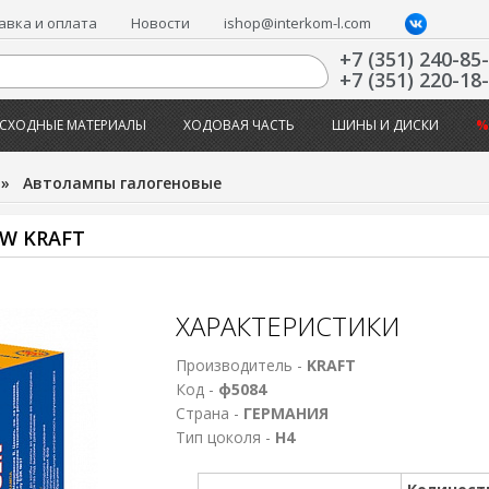
авка и оплата
Новости
ishop@interkom-l.com
+7 (351) 240-85
+7 (351) 220-18
СХОДНЫЕ МАТЕРИАЛЫ
ХОДОВАЯ ЧАСТЬ
ШИНЫ И ДИСКИ
%
»
Автолампы галогеновые
5W KRAFT
ХАРАКТЕРИСТИКИ
Производитель -
KRAFT
Код -
ф5084
Страна -
ГЕРМАНИЯ
Тип цоколя -
Н4