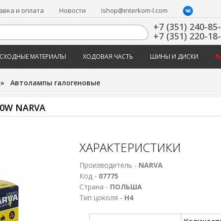
авка и оплата
Новости
ishop@interkom-l.com
+7 (351) 240-85
+7 (351) 220-18
СХОДНЫЕ МАТЕРИАЛЫ
ХОДОВАЯ ЧАСТЬ
ШИНЫ И ДИСКИ
%
»
Автолампы галогеновые
90W NARVA
ХАРАКТЕРИСТИКИ
Производитель -
NARVA
Код -
07775
Страна -
ПОЛЬША
Тип цоколя -
Н4