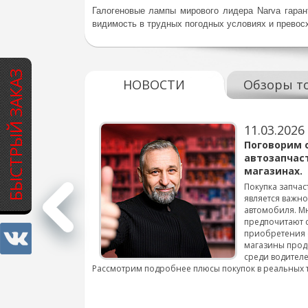
Галогеновые лампы мирового лидера Narva гара
видимость в трудных погодных условиях и превос
БЫСТРЫЙ ЗАКАЗ
НОВОСТИ
Обзоры т
11.03.2026
варов для
Поговорим 
автозапчас
магазинах.
 для смены шин на
Покупка запчас
является важн
автомобиля. М
подробнее...
предпочитают 
приобретения 
магазины прод
среди водителе
Рассмотрим подробнее плюсы покупок в реальных 