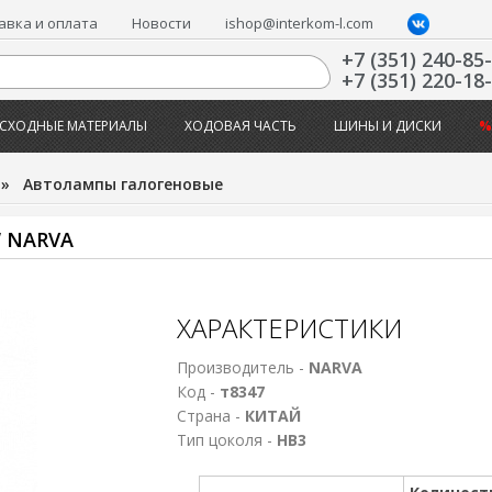
авка и оплата
Новости
ishop@interkom-l.com
+7 (351) 240-85
+7 (351) 220-18
СХОДНЫЕ МАТЕРИАЛЫ
ХОДОВАЯ ЧАСТЬ
ШИНЫ И ДИСКИ
%
»
Автолампы галогеновые
 NARVA
ХАРАКТЕРИСТИКИ
Производитель -
NARVA
Код -
т8347
Страна -
КИТАЙ
Тип цоколя -
HB3