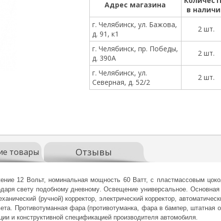
Количест
Адрес магазина
в налич
г. Челябинск, ул. Бажова,
2 шт.
д. 91, к1
г. Челябинск, пр. Победы,
2 шт.
д. 390А
г. Челябинск, ул.
2 шт.
Северная, д. 52/2
Отзывы
ие товары
яжение 12 Вольт, номинальная мощность 60 Ватт, с пластмассовым цо
даря свету подобному дневному. Освещение универсальное. Основная 
еханический (ручной) корректор, электрический корректор, автоматическ
ета. Противотуманная фара (противотуманка, фара в бампер, штатная о
ции и конструктивной спецификацией производителя автомобиля.