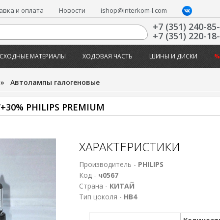
авка и оплата
Новости
ishop@interkom-l.com
+7 (351) 240-85
+7 (351) 220-18
СХОДНЫЕ МАТЕРИАЛЫ
ХОДОВАЯ ЧАСТЬ
ШИНЫ И ДИСКИ
%
»
Автолампы галогеновые
+30% PHILIPS PREMIUM
ХАРАКТЕРИСТИКИ
Производитель -
PHILIPS
Код -
ч0567
Страна -
КИТАЙ
Тип цоколя -
HB4