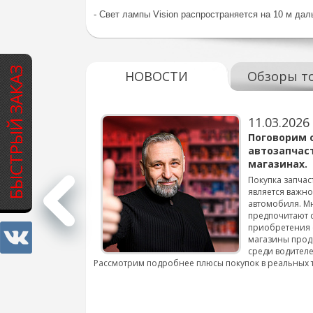
- Свет лампы Vision распространяется на 10 м дал
БЫСТРЫЙ ЗАКАЗ
НОВОСТИ
Обзоры т
11.03.2026
варов для
Поговорим 
автозапчас
магазинах.
 для смены шин на
Покупка запчас
является важн
автомобиля. М
подробнее...
предпочитают 
приобретения 
магазины прод
среди водителе
Рассмотрим подробнее плюсы покупок в реальных 