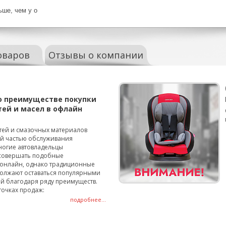
ьше, чем у о
оваров
Отзывы о компании
о преимуществе покупки
тей и масел в офлайн
тей и смазочных материалов
ой частью обслуживания
ногие автовладельцы
совершать подобные
онлайн, однако традиционные
олжают оставаться популярными
й благодаря ряду преимуществ.
точках продаж:
подробнее...