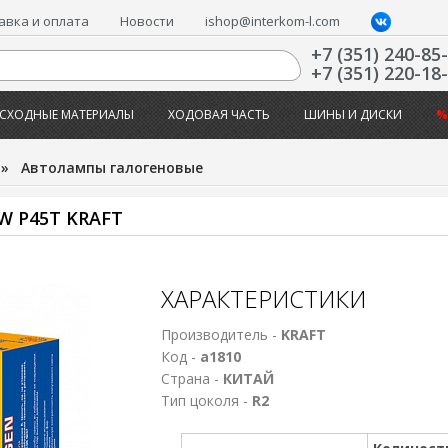
авка и оплата
Новости
ishop@interkom-l.com
+7 (351) 240-85
+7 (351) 220-18
СХОДНЫЕ МАТЕРИАЛЫ
ХОДОВАЯ ЧАСТЬ
ШИНЫ И ДИСКИ
%
»
Автолампы галогеновые
W Р45T KRAFT
ХАРАКТЕРИСТИКИ
Производитель -
KRAFT
Код -
а1810
Страна -
КИТАЙ
Тип цоколя -
R2