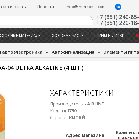
авка и оплата
Новости
ishop@interkom-l.com
+7 (351) 240-85
+7 (351) 220-18
СХОДНЫЕ МАТЕРИАЛЫ
ХОДОВАЯ ЧАСТЬ
ШИНЫ И ДИСКИ
%
и автоэлектроника
»
Автосигнализация
»
Элементы пит
-04 ULTRA ALKALINE (4 ШТ.)
ХАРАКТЕРИСТИКИ
Производитель -
AIRLINE
Код -
щ1750
Страна -
КИТАЙ
Количест
Адрес магазина
в налич