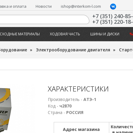
авка и оплата
Новости
ishop@interkom-l.com
+7 (351) 240-85
+7 (351) 220-18
СХОДНЫЕ МАТЕРИАЛЫ
ХОДОВАЯ ЧАСТЬ
ШИНЫ И ДИСКИ
%
борудование
»
Электрооборудование двигателя
»
Старт
ХАРАКТЕРИСТИКИ
Производитель -
АТЭ-1
Код -
ч2870
Страна -
РОССИЯ
Количест
Адрес магазина
в налич