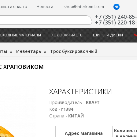
авка и оплата
Новости
ishop@interkom-l.com
+7 (351) 240-85
+7 (351) 220-18
СХОДНЫЕ МАТЕРИАЛЫ
ХОДОВАЯ ЧАСТЬ
ШИНЫ И ДИСКИ
%
нты
»
Инвентарь
»
Трос буксировочный
 С ХРАПОВИКОМ
ХАРАКТЕРИСТИКИ
Производитель -
KRAFT
Код -
г1384
Страна -
КИТАЙ
Количест
Адрес магазина
в налич