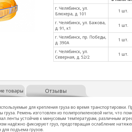
г. Челябинск, ул.
1 шт.
Блюхера, д. 101
г. Челябинск, ул. Бажова,
1 шт.
д. 91, к1
г. Челябинск, пр. Победы,
1 шт.
д. 390А
г. Челябинск, ул.
1 шт.
Северная, д. 52/2
Отзывы
ие товары
используемые для крепления груза во время транспортировки. 
ы груза. Ремень изготовлен из полипропиленовой нити, что пом
л ленты устойчив к минусовым температурам, различным агрес
изм надёжно фиксируют груз, предотвращая ослабление натяж
 для подъема грузов.