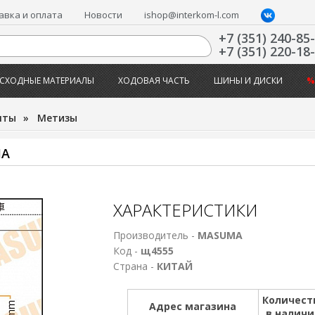
авка и оплата
Новости
ishop@interkom-l.com
+7 (351) 240-85
+7 (351) 220-18
СХОДНЫЕ МАТЕРИАЛЫ
ХОДОВАЯ ЧАСТЬ
ШИНЫ И ДИСКИ
%
нты
»
Метизы
MA
ХАРАКТЕРИСТИКИ
Производитель -
MASUMA
Код -
щ4555
Страна -
КИТАЙ
Количест
Адрес магазина
в налич