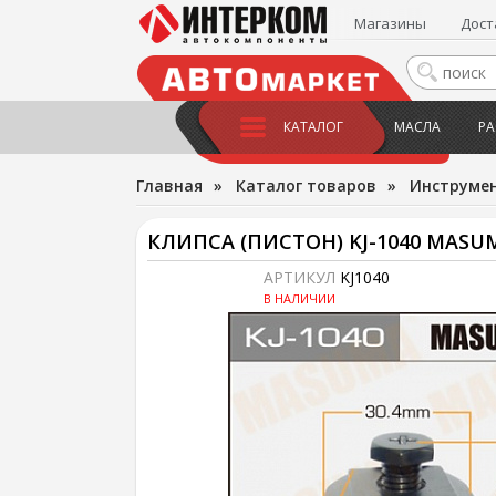
Магазины
Дост
КАТАЛОГ
МАСЛА
РА
Главная
»
Каталог товаров
»
Инструме
КЛИПСА (ПИСТОН) KJ-1040 MASU
АРТИКУЛ
KJ1040
В НАЛИЧИИ