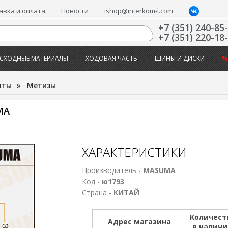
авка и оплата
Новости
ishop@interkom-l.com
+7 (351) 240-85
+7 (351) 220-18
СХОДНЫЕ МАТЕРИАЛЫ
ХОДОВАЯ ЧАСТЬ
ШИНЫ И ДИСКИ
%
нты
»
Метизы
MA
ХАРАКТЕРИСТИКИ
Производитель -
MASUMA
Код -
ю1793
Страна -
КИТАЙ
Количест
Адрес магазина
в налич