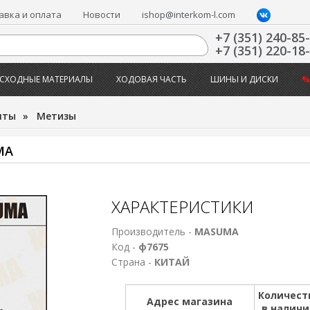
авка и оплата
Новости
ishop@interkom-l.com
+7 (351) 240-85
+7 (351) 220-18
СХОДНЫЕ МАТЕРИАЛЫ
ХОДОВАЯ ЧАСТЬ
ШИНЫ И ДИСКИ
%
нты
»
Метизы
MA
ХАРАКТЕРИСТИКИ
Производитель -
MASUMA
Код -
ф7675
Страна -
КИТАЙ
Количест
Адрес магазина
в налич