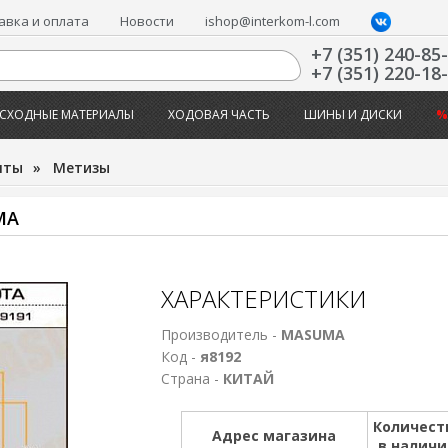
авка и оплата
Новости
ishop@interkom-l.com
+7 (351) 240-85
+7 (351) 220-18
СХОДНЫЕ МАТЕРИАЛЫ
ХОДОВАЯ ЧАСТЬ
ШИНЫ И ДИСКИ
%
нты
»
Метизы
MA
ХАРАКТЕРИСТИКИ
Производитель -
MASUMA
Код -
я8192
Страна -
КИТАЙ
Количест
Адрес магазина
в налич