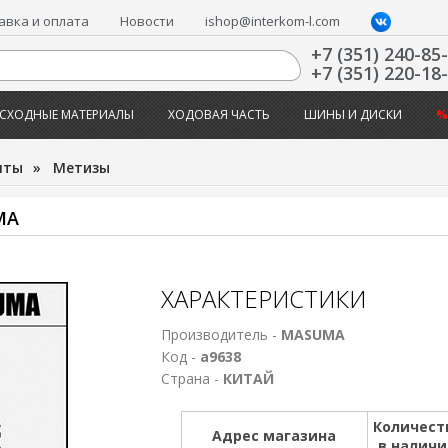
авка и оплата
Новости
ishop@interkom-l.com
+7 (351) 240-85
+7 (351) 220-18
СХОДНЫЕ МАТЕРИАЛЫ
ХОДОВАЯ ЧАСТЬ
ШИНЫ И ДИСКИ
%
нты
»
Метизы
MA
ХАРАКТЕРИСТИКИ
Производитель -
MASUMA
Код -
а9638
Страна -
КИТАЙ
Количест
Адрес магазина
в налич