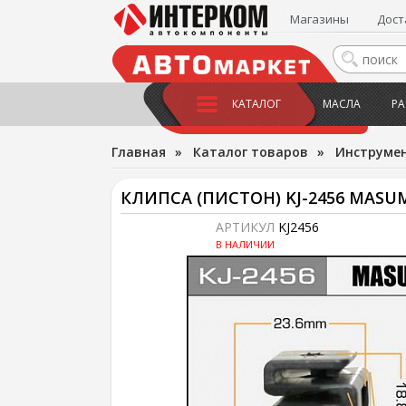
Магазины
Дост
КАТАЛОГ
МАСЛА
РА
Главная
»
Каталог товаров
»
Инструме
КЛИПСА (ПИСТОН) KJ-2456 MASU
АРТИКУЛ
KJ2456
В НАЛИЧИИ