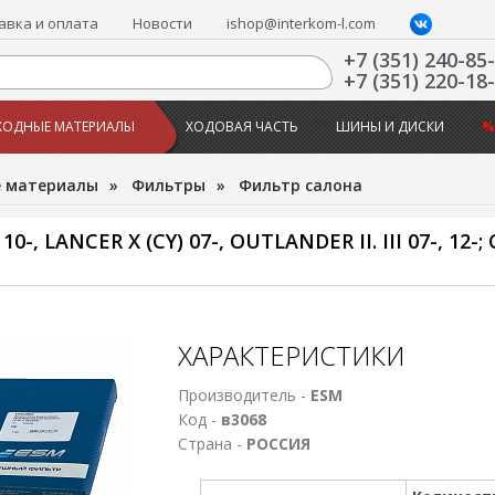
авка и оплата
Новости
ishop@interkom-l.com
+7 (351) 240-85
+7 (351) 220-18
ХОДНЫЕ МАТЕРИАЛЫ
ХОДОВАЯ ЧАСТЬ
ШИНЫ И ДИСКИ
%
е материалы
»
Фильтры
»
Фильтр салона
, LANCER X (CY) 07-, OUTLANDER II. III 07-, 12
ХАРАКТЕРИСТИКИ
Производитель -
ESM
Код -
в3068
Страна -
РОССИЯ