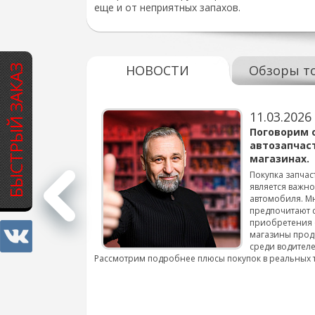
еще и от неприятных запахов.
БЫСТРЫЙ ЗАКАЗ
НОВОСТИ
Обзоры т
11.03.2026
варов для
Поговорим 
автозапчас
магазинах.
 для смены шин на
Покупка запчас
является важн
автомобиля. М
подробнее...
предпочитают 
приобретения 
магазины прод
среди водителе
Рассмотрим подробнее плюсы покупок в реальных 