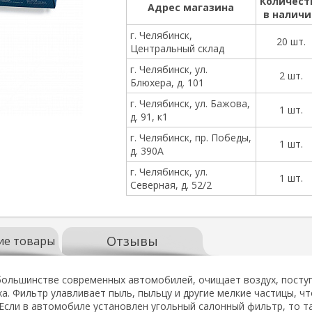
Количест
Адрес магазина
в налич
г. Челябинск,
20 шт.
Центральный склад
г. Челябинск, ул.
2 шт.
Блюхера, д. 101
г. Челябинск, ул. Бажова,
1 шт.
д. 91, к1
г. Челябинск, пр. Победы,
1 шт.
д. 390А
г. Челябинск, ул.
1 шт.
Северная, д. 52/2
Отзывы
ие товары
ольшинстве современных автомобилей, очищает воздух, поступ
а. Фильтр улавливает пыль, пыльцу и другие мелкие частицы, ч
. Если в автомобиле установлен угольный салонный фильтр, то 