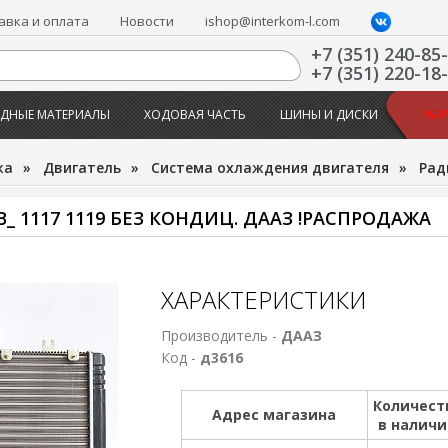
авка и оплата
Новости
ishop@interkom-l.com
+7 (351) 240-85
+7 (351) 220-18
ДНЫЕ МАТЕРИАЛЫ
ХОДОВАЯ ЧАСТЬ
ШИНЫ И ДИСКИ
% 
жа
»
Двигатель
»
Система охлаждения двигателя
»
Рад
 1117 1119 БЕЗ КОНДИЦ. ДААЗ !РАСПРОДАЖА
ХАРАКТЕРИСТИКИ
Производитель -
ДААЗ
Код -
д3616
Количест
Адрес магазина
в налич