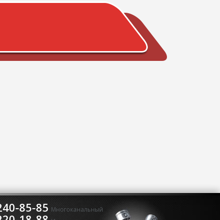
240-85-85
Многоканальный
220-18-88