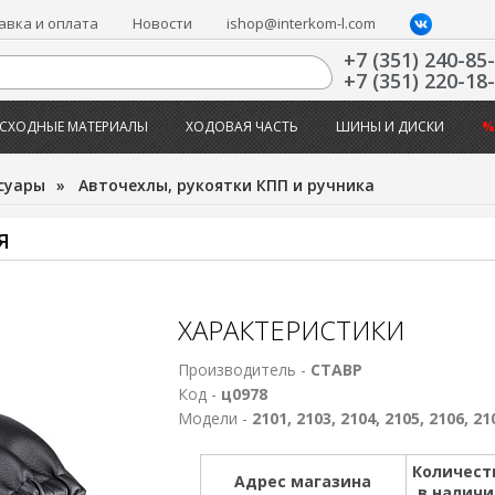
авка и оплата
Новости
ishop@interkom-l.com
+7 (351) 240-85
+7 (351) 220-18
СХОДНЫЕ МАТЕРИАЛЫ
ХОДОВАЯ ЧАСТЬ
ШИНЫ И ДИСКИ
%
суары
»
Авточехлы, рукоятки КПП и ручника
Я
ХАРАКТЕРИСТИКИ
Производитель -
СТАВР
Код -
ц0978
Модели -
2101, 2103, 2104, 2105, 2106, 21
Количест
Адрес магазина
в налич