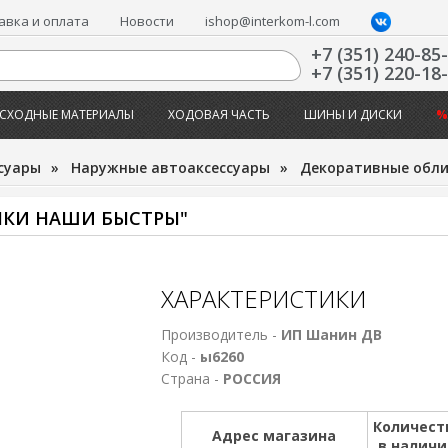
авка и оплата
Новости
ishop@interkom-l.com
+7 (351) 240-85
+7 (351) 220-18
СХОДНЫЕ МАТЕРИАЛЫ
ХОДОВАЯ ЧАСТЬ
ШИНЫ И ДИСКИ
%
суары
»
Наружные автоаксессуары
»
Декоративные обл
АНКИ НАШИ БЫСТРЫ"
ХАРАКТЕРИСТИКИ
Производитель -
ИП Шанин ДВ
Код -
ы6260
Страна -
РОССИЯ
Количест
Адрес магазина
в налич