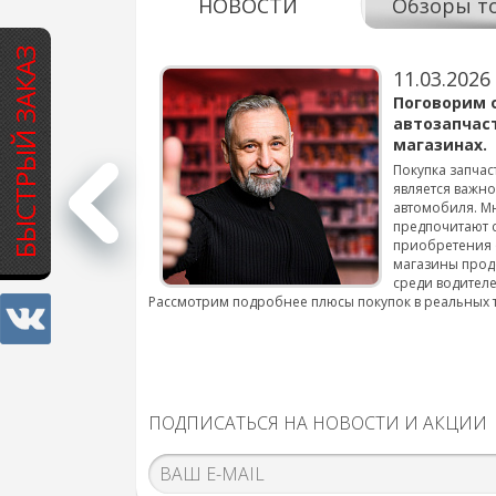
НОВОСТИ
Обзоры т
БЫСТРЫЙ ЗАКАЗ
11.03.2026
варов для
Поговорим 
автозапчас
магазинах.
 для смены шин на
Покупка запчас
является важн
автомобиля. М
подробнее...
предпочитают 
приобретения 
магазины прод
среди водителе
Рассмотрим подробнее плюсы покупок в реальных 
ПОДПИСАТЬСЯ НА НОВОСТИ И АКЦИИ