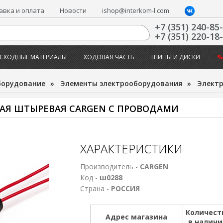
авка и оплата
Новости
ishop@interkom-l.com
+7 (351) 240-85
+7 (351) 220-18
СХОДНЫЕ МАТЕРИАЛЫ
ХОДОВАЯ ЧАСТЬ
ШИНЫ И ДИСКИ
%
борудование
»
Элементы электрооборудования
»
Электр
НАЯ ШТЫРЕВАЯ CARGEN С ПРОВОДАМИ
ХАРАКТЕРИСТИКИ
Производитель -
CARGEN
Код -
ш0288
Страна -
РОССИЯ
Количест
Адрес магазина
в налич