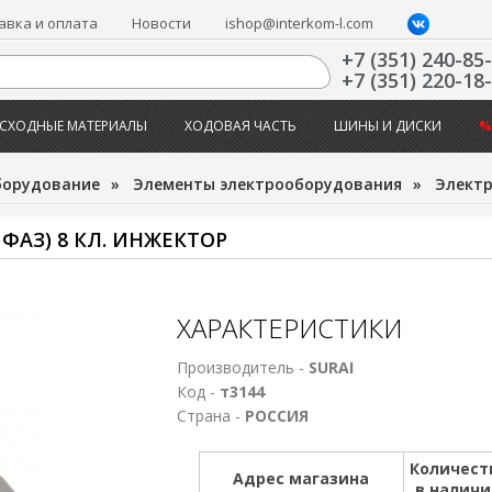
авка и оплата
Новости
ishop@interkom-l.com
+7 (351) 240-85
+7 (351) 220-18
СХОДНЫЕ МАТЕРИАЛЫ
ХОДОВАЯ ЧАСТЬ
ШИНЫ И ДИСКИ
%
борудование
»
Элементы электрооборудования
»
Электр
 ФАЗ) 8 КЛ. ИНЖЕКТОР
ХАРАКТЕРИСТИКИ
Производитель -
SURAI
Код -
т3144
Страна -
РОССИЯ
Количест
Адрес магазина
в налич