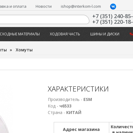
авка и оплата
Новости
ishop@interkom-l.com
+7 (351) 240-85
+7 (351) 220-18
СХОДНЫЕ МАТЕРИАЛЫ
ХОДОВАЯ ЧАСТЬ
ШИНЫ И ДИСКИ
%
нты
»
Хомуты
ХАРАКТЕРИСТИКИ
Производитель -
ESM
Код -
ч6533
Страна -
КИТАЙ
Количест
Адрес магазина
в налич