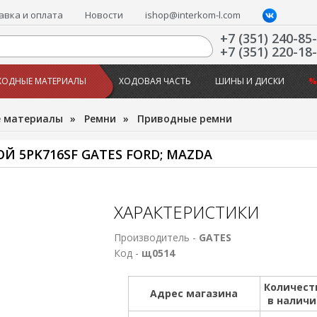
авка и оплата
Новости
ishop@interkom-l.com
+7 (351) 240-85
+7 (351) 220-18
ХОДНЫЕ МАТЕРИАЛЫ
ХОДОВАЯ ЧАСТЬ
ШИНЫ И ДИСКИ
%
е материалы
»
Ремни
»
Приводные ремни
 5PK716SF GATES FORD; MAZDA
ХАРАКТЕРИСТИКИ
Производитель -
GATES
Код -
щ0514
Количест
Адрес магазина
в налич