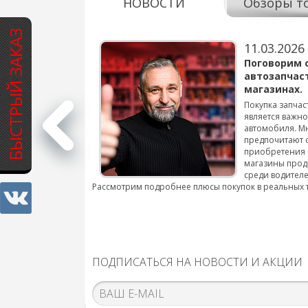
НОВОСТИ
Обзоры т
БЫСТРЫЙ ЗАКАЗ
11.03.2026
варов для
Поговорим 
автозапчас
магазинах.
 для смены шин на
Покупка запчас
является важн
автомобиля. М
подробнее...
предпочитают 
приобретения 
магазины прод
среди водителе
Рассмотрим подробнее плюсы покупок в реальных 
ПОДПИСАТЬСЯ НА НОВОСТИ И АКЦИИ