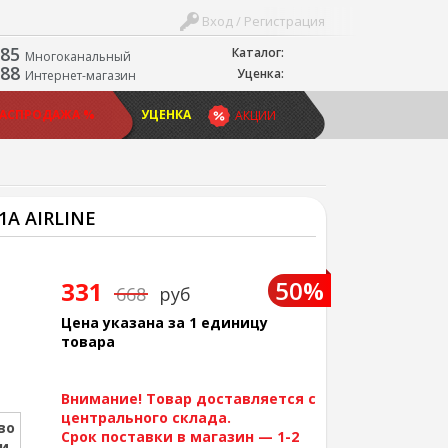
Вход / Регистрация
-85
Каталог:
Многоканальный
-88
Уценка:
Интернет-магазин
РАСПРОДАЖА %
УЦЕНКА
АКЦИИ
A AIRLINE
50%
331
668
руб
Цена указана за 1 единицу
товара
Внимание! Товар доставляется с
центрального склада.
во
Срок поставки в магазин — 1-2
ии