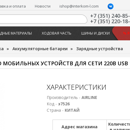
авка и оплата
Новости
ishop@interkom-l.com
+7 (351) 240-85
+7 (351) 220-18
ДНЫЕ МАТЕРИАЛЫ
ХОДОВАЯ ЧАСТЬ
ШИНЫ И ДИСКИ
% 
жа
»
Аккумуляторные батареи
»
Зарядные устройства
МОБИЛЬНЫХ УСТРОЙСТВ ДЛЯ СЕТИ 220В USB 1
ХАРАКТЕРИСТИКИ
Производитель -
AIRLINE
Код -
э7526
Страна -
КИТАЙ
Количест
Адрес магазина
в налич