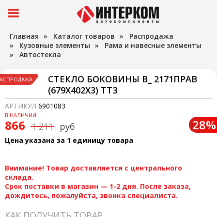
Главная
»
Каталог товаров
»
Распродажа
»
Кузовные элементы
»
Рама и навесные элементы
»
Автостекла
СТЕКЛО БОКОВИНЫ В_ 2171ПРАВ
АСПРОДАЖА
(679Х402Х3) ТТЗ
АРТИКУЛ
6901083
В НАЛИЧИИ
28%
866
1 211
руб
Цена указана за 1 единицу товара
Внимание! Товар доставляется с центрального
склада.
Срок поставки в магазин — 1-2 дня. После заказа,
дождитесь, пожалуйста, звонка специалиста.
КАК ПОЛУЧИТЬ ТОВАР