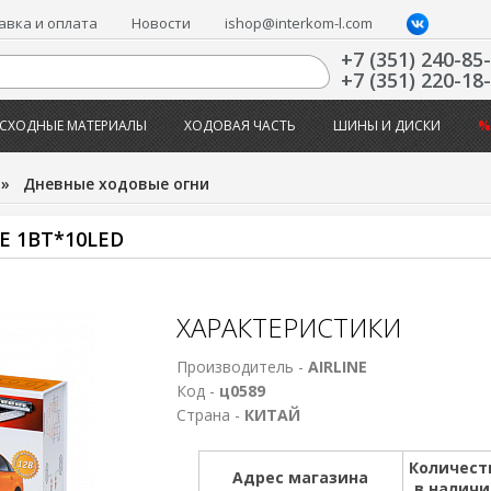
авка и оплата
Новости
ishop@interkom-l.com
+7 (351) 240-85
+7 (351) 220-18
СХОДНЫЕ МАТЕРИАЛЫ
ХОДОВАЯ ЧАСТЬ
ШИНЫ И ДИСКИ
%
»
Дневные ходовые огни
 1ВТ*10LED
ХАРАКТЕРИСТИКИ
Производитель -
AIRLINE
Код -
ц0589
Страна -
КИТАЙ
Количест
Адрес магазина
в налич