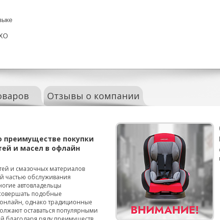
зыке
ДХО
оваров
Отзывы о компании
о преимуществе покупки
тей и масел в офлайн
тей и смазочных материалов
ой частью обслуживания
ногие автовладельцы
совершать подобные
онлайн, однако традиционные
олжают оставаться популярными
й благодаря ряду преимуществ.