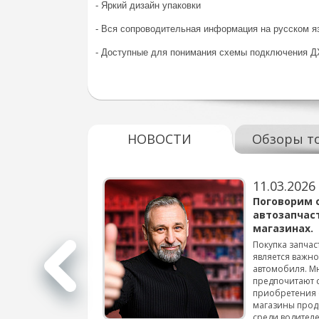
- Яркий дизайн упаковки
- Вся сопроводительная информация на русском я
- Доступные для понимания схемы подключения 
НОВОСТИ
Обзоры т
11.03.2026
варов для
Поговорим 
автозапчас
магазинах.
 для смены шин на
Покупка запчас
является важн
автомобиля. М
подробнее...
предпочитают 
приобретения 
магазины прод
среди водителе