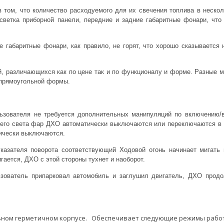
 том, что количество расходуемого для их свечения топлива в нескол
светка приборной панели, передние и задние габаритные фонари, что
 габаритные фонари, как правило, не горят, что хорошо сказывается
, различающихся как по цене так и по функционалу и форме. Разные 
 прямоугольной формы.
льзователя не требуется дополнительных манипуляций по включению
его света фар ДХО автоматически выключаются или переключаются в р
ически выключаются.
казателя поворота соответствующий Ходовой огонь начинает мигать 
игается, ДХО с этой стороны тухнет и наоборот.
ьзователь припарковал автомобиль и заглушил двигатель, ДХО продо
ьном герметичном корпусе. Обеспечивает следующие режимы рабо