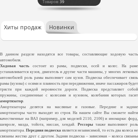
Товаров:
39
Хиты продаж
Новинки
В данном разделе находятся все товары, составляющие ходовую часть
автомобиля.
Ходовая часть
состоит из рамы, подвески, осей и колес.
На рам
устанавливается кузов, двигатель и другие части машины, у многих легковых
автомобилей роль рамы выполняет сам кузов. Подвеска обеспечивает связь
рамы (кузова) с осями и плавность при передвижении, иначе пассажиров будет
трясти при каждой неровности дороги. Подвеска представляет собой
пружины, соединенные с колесами и кузовом, колебания которых гасит
амортизатор
.
Амортизаторы делятся на масляные и газовые. Передние и задние
амортизаторы часто выходят из строя. На нашем сайте Вы сможете найти
качественные на ВАЗ (например, для моделей 2110, 2106) и иномарки: форд,
шевроле, мазда, тойота, ниссан, хендай.
Рессоры
также выполняют роль
амортизатора.
Передняя подвеска
является независимой, то есть два колеса н
связаны жестко друг с другом. Задняя подвеска – зависимая – колеса связаны