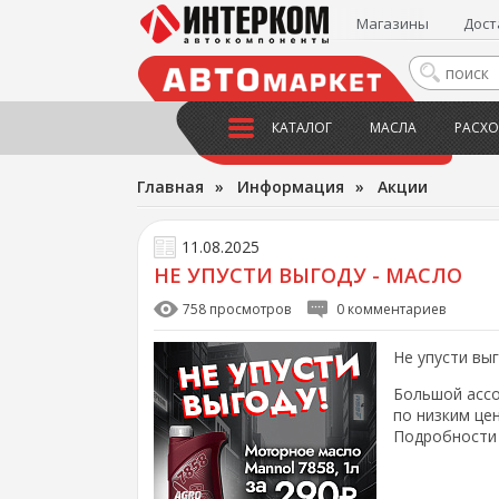
Магазины
Дост
КАТАЛОГ
МАСЛА
РАСХО
Главная
»
Информация
»
Акции
11.08.2025
НЕ УПУСТИ ВЫГОДУ - МАСЛО
758 просмотров
0 комментариев
Не упусти выг
Большой ассо
по низким це
Подробности 