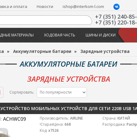
авка и оплата
Новости
ishop@interkom-l.com
+7 (351) 240-85
+7 (351) 220-18
ДНЫЕ МАТЕРИАЛЫ
ХОДОВАЯ ЧАСТЬ
ШИНЫ И ДИСКИ
% 
жа
»
Аккумуляторные батареи
»
Зарядные устройства
АККУМУЛЯТОРНЫЕ БАТАРЕИ
ЗАРЯДНЫЕ УСТРОЙСТВА
Сортировать:
УСТРОЙСТВО МОБИЛЬНЫХ УСТРОЙСТВ ДЛЯ СЕТИ 220В USB 1A 
:
ACHWC09
Производитель:
AIRLINE
Страна:
КИТАЙ
!СтараяЦена:
668
Распродажа:
Расп
Код:
э7526