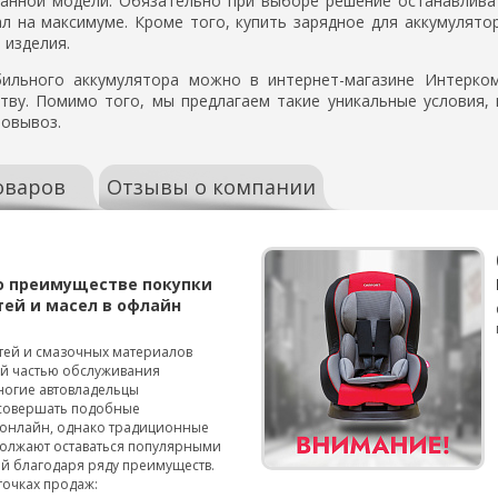
ранной модели. Обязательно при выборе решение останавлива
л на максимуме. Кроме того, купить зарядное для аккумулят
 изделия.
бильного аккумулятора можно в интернет-магазине Интерком
ву. Помимо того, мы предлагаем такие уникальные условия, 
мовывоз.
оваров
Отзывы о компании
о преимуществе покупки
тей и масел в офлайн
тей и смазочных материалов
ой частью обслуживания
ногие автовладельцы
совершать подобные
онлайн, однако традиционные
олжают оставаться популярными
й благодаря ряду преимуществ.
точках продаж: