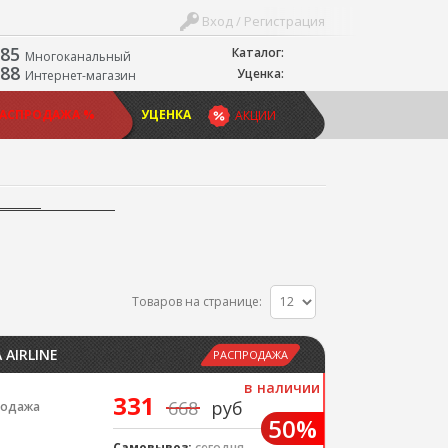
Вход / Регистрация
-85
Каталог:
Многоканальный
-88
Уценка:
Интернет-магазин
РАСПРОДАЖА %
УЦЕНКА
АКЦИИ
Товаров на странице:
AIRLINE
РАСПРОДАЖА
в наличии
331
668
руб
родажа
50%
Самовывоз:
сегодня