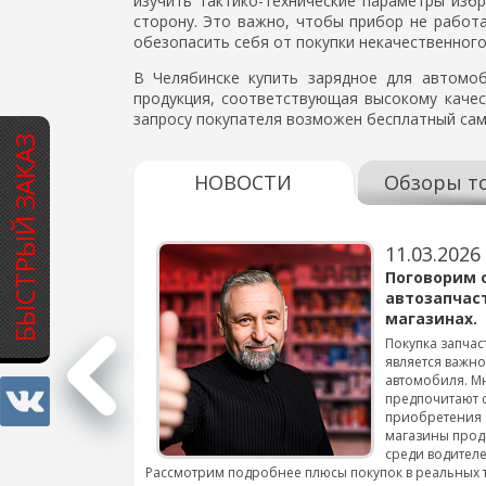
изучить тактико-технические параметры изб
сторону. Это важно, чтобы прибор не работа
обезопасить себя от покупки некачественного
В Челябинске купить зарядное для автомо
продукция, соответствующая высокому качест
запросу покупателя возможен бесплатный са
БЫСТРЫЙ ЗАКАЗ
НОВОСТИ
Обзоры т
11.03.2026
варов для
Поговорим 
автозапчас
магазинах.
 для смены шин на
Покупка запчас
является важн
автомобиля. М
подробнее...
предпочитают 
приобретения 
магазины прод
среди водителе
Рассмотрим подробнее плюсы покупок в реальных 