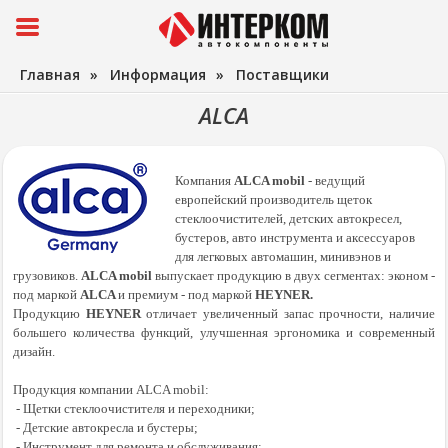
Главная
»
Информация
»
Поставщики
ALCA
Компания
ALCA
mobil
- ведущий
европейский производитель щеток
стеклоочистителей, детских автокресел,
бустеров, авто инструмента и аксессуаров
для легковых автомашин, минивэнов и
грузовиков.
ALCA
mobil
выпускает продукцию в двух сегментах: эконом -
под маркой
ALCA
и премиум - под маркой
HEYNER
.
Продукцию
HEYNER
отличает увеличенный запас прочности, наличие
большего количества функций, улучшенная эргономика и современный
дизайн.
Продукция компании
ALCA mobil
:
- Щетки стеклоочистителя и переходники;
- Детские автокресла и бустеры;
- Инструмент для ремонта и обслуживания;