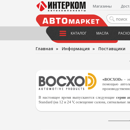
Магазины
Дост
КАТАЛОГ
МАСЛА
РАСХО
Главная
»
Информация
»
Поставщики
«
BOCXOD»
- э
помощью автол
производственно
В настоящее время выпускаются следующие
серии а
Standard (на 12 и 24 V, освещение салона, сигнальные ла