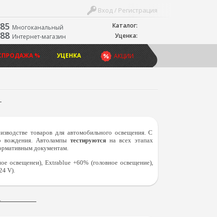
Вход / Регистрация
-85
Каталог:
Многоканальный
-88
Уценка:
Интернет-магазин
СПРОДАЖА %
УЦЕНКА
АКЦИИ
изводстве товаров для автомобильного освещения. С
о вождения.
Автолампы
тестируются
на всех этапах
нормативным документам.
ное освещенеи), Extrablue +60% (головное освещение),
24 V).