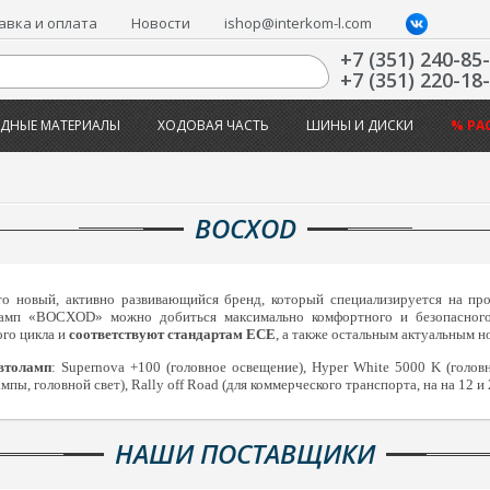
авка и оплата
Новости
ishop@interkom-l.com
+7 (351) 240-85
+7 (351) 220-18
ДНЫЕ МАТЕРИАЛЫ
ХОДОВАЯ ЧАСТЬ
ШИНЫ И ДИСКИ
% РА
BOCXOD
то новый, активно развивающийся бренд, который специализируется на про
амп «BOCXOD» можно добиться максимально комфортного и безопасног
го цикла и
соответствуют стандартам ЕСЕ
, а также остальным актуальным 
втоламп
: Supernova +100 (головное освещение),
Hyper
White
5000
K
(голов
мпы, головной свет), Rally off Road (для коммерческого транспорта, на на 12 и 
НАШИ ПОСТАВЩИКИ