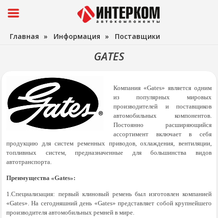
Главная
»
Информация
»
Поставщики
GATES
Компания «Gates» является одним
из популярных мировых
производителей и поставщиков
автомобильных компонентов.
Постоянно расширяющийся
ассортимент включает в себя
продукцию для систем ременных приводов, охлаждения, вентиляции,
топливных систем, предназначенные для большинства видов
автотранспорта.
Преимущества «Gates»:
1.Специализация: первый клиновый ремень был изготовлен компанией
«Gates». На сегодняшний день «Gates» представляет собой крупнейшего
производителя автомобильных ремней в мире.